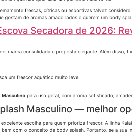
tremamente frescas, cítricas ou esportivas talvez conside
 que gostam de aromas amadeirados e querem um body spl
Escova Secadora de 2026: R
dade, marca consolidada e proposta elegante. Além disso, f
ca um frescor aquático muito leve.
 Masculino
para uso geral, com aroma sofisticado, amadeir
Splash Masculino — melhor op
xcelente escolha para quem prioriza frescor. A linha Kaiak
 bem com o conceito de body splash. Portanto, se a sua 