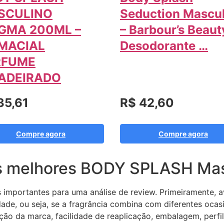
SCULINO
Seduction Mascu
GMA 200ML –
– Barbour’s Beaut
MACIAL
Desodorante …
RFUME
ADEIRADO
35,61
R$ 42,60
Compre agora
Compre agora
s melhores BODY SPLASH Mas
os importantes para uma análise de review. Primeiramente, 
dade, ou seja, se a fragrância combina com diferentes oca
ação da marca, facilidade de reaplicação, embalagem, perfi