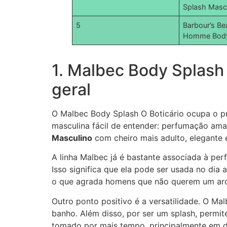
Splash Masc
5
Barbour’s Be
Homme Body
1. Malbec Body Splas
geral
O Malbec Body Splash O Boticário ocupa o p
masculina fácil de entender: perfumação ama
Masculino
com cheiro mais adulto, elegante 
A linha Malbec já é bastante associada à perf
Isso significa que ela pode ser usada no di
o que agrada homens que não querem um aro
Outro ponto positivo é a versatilidade. O M
banho. Além disso, por ser um splash, permi
tomado por mais tempo, principalmente em d