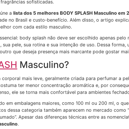
ragrâncias sofisticadas.
eúne a
lista dos 5 melhores BODY SPLASH Masculino em 
idade no Brasil e custo-benefício. Além disso, o artigo ex
elhor com cada estilo masculino.
essencial: body splash não deve ser escolhido apenas pel
 sua pele, sua rotina e sua intenção de uso. Dessa forma,
 outro que deseja presença mais marcante pode gostar ma
ASH
Masculino?
 corporal mais leve, geralmente criada para perfumar a pe
ostuma ter menor concentração aromática e, por consequê
tenso, ele se torna mais confortável para ambientes fechado
ido em embalagens maiores, como 100 ml ou 200 ml, o que
utos dessa categoria também aparecem no mercado como “bo
fumado”. Apesar das diferenças técnicas entre as nomencl
sculino
.