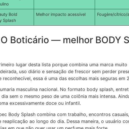
ulino
auty Bold
Melhor impacto acessível
Fougère/cítrico
 Splash
h O Boticário — melhor BODY
rimeiro lugar desta lista porque combina uma marca muito
deirada, uso diário e sensação de frescor sem perder pre
e reconhecível, essa é uma das escolhas mais seguras em 
umaria masculina nacional. No formato body splash, entreta
a a dia sem o mesmo peso de uma colônia mais intensa. Ain
ma excessivamente doce ou infantil.
albec Body Splash combina com trabalho, encontros casuais
te reaplicação ao longo do dia. Dessa maneira, o usuário
ias em que não quer usar um perfume mais forte.