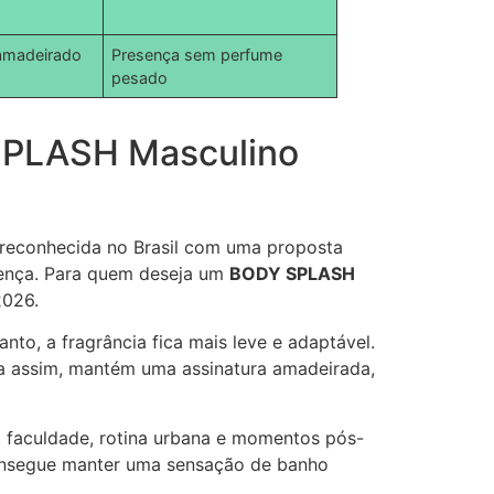
/amadeirado
Presença sem perfume
pesado
 SPLASH Masculino
 reconhecida no Brasil com uma proposta
sença. Para quem deseja um
BODY SPLASH
2026.
nto, a fragrância fica mais leve e adaptável.
da assim, mantém uma assinatura amadeirada,
, faculdade, rotina urbana e momentos pós-
 consegue manter uma sensação de banho