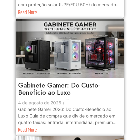
com proteção solar (UPF/FPU 50+) do mercado...
Read More
Gabinete Gamer: Do Custo-
Benefício ao Luxo
No Comments
4 de agosto de 2026
/
Gabinete Gamer 2026: Do Custo-Benefício ao
Luxo Guia de compra que divide o mercado em
quatro faixas: entrada, intermediária, premium...
Read More