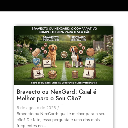
Bravecto ou NexGard: Qual é
Melhor para o Seu Cão?
No Comments
6 de agosto de 2026
/
Bravecto ou NexGard: qual é melhor para o seu
cão? De fato, essa pergunta é uma das mais
frequentes no...