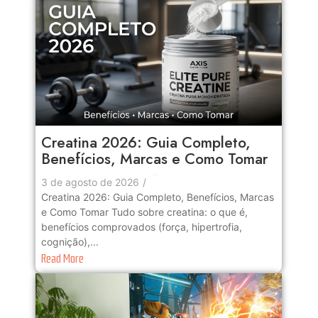
Creatina 2026: Guia Completo,
Benefícios, Marcas e Como Tomar
No Comments
3 de agosto de 2026
/
Creatina 2026: Guia Completo, Benefícios, Marcas
e Como Tomar Tudo sobre creatina: o que é,
benefícios comprovados (força, hipertrofia,
cognição),...
Read More