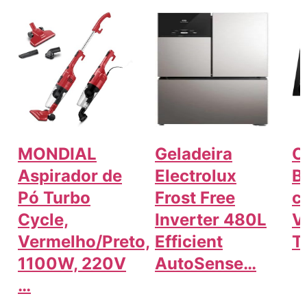
MONDIAL
Geladeira
C
Aspirador de
Electrolux
B
Pó Turbo
Frost Free
c
Cycle,
Inverter 480L
V
Vermelho/Preto,
Efficient
T
1100W, 220V
AutoSense…
…