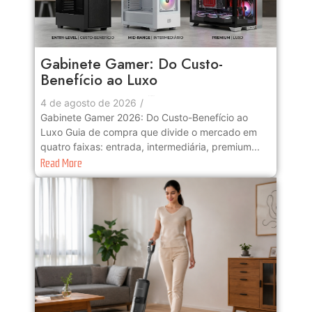
Gabinete Gamer: Do Custo-
Benefício ao Luxo
No Comments
4 de agosto de 2026
/
Gabinete Gamer 2026: Do Custo-Benefício ao
Luxo Guia de compra que divide o mercado em
quatro faixas: entrada, intermediária, premium...
Read More