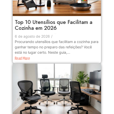
Top 10 Utensílios que Facilitam a
Cozinha em 2026
No Comments
6 de agosto de 2026
/
Procurando utensílios que facilitam a cozinha para
ganhar tempo no preparo das refeições? Você
está no lugar certo. Neste guia,...
Read More