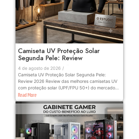
Camiseta UV Proteção Solar
Segunda Pele: Review
No Comments
4 de agosto de 2026
/
Camiseta UV Proteção Solar Segunda Pele:
Review 2026 Review das melhores camisetas UV
com proteção solar (UPF/FPU 50+) do mercado...
Read More