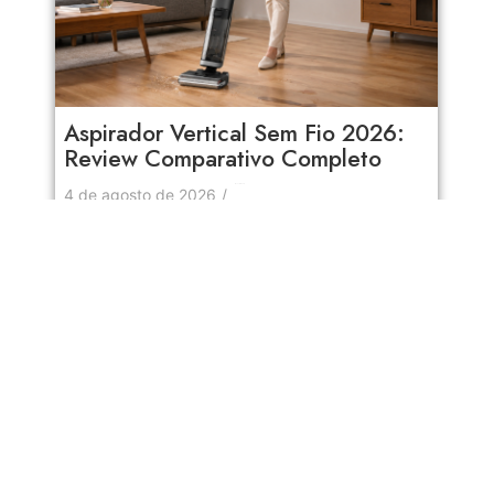
Aspirador Vertical Sem Fio 2026:
Review Comparativo Completo
No Comments
4 de agosto de 2026
/
Aspirador Vertical Sem Fio 2026 Comparativo
completo dos melhores aspiradores verticais sem
fio de 2026. Analisa sucção, autonomia, filtros e...
Read More