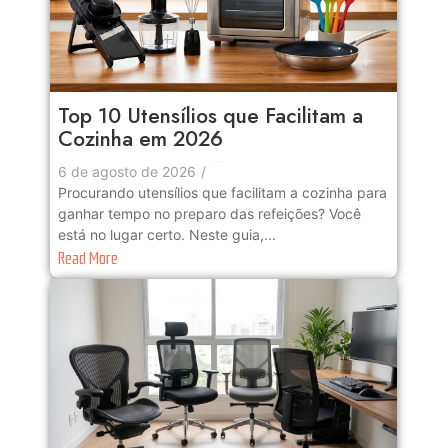
Top 10 Utensílios que Facilitam a
Cozinha em 2026
No Comments
6 de agosto de 2026
/
Procurando utensílios que facilitam a cozinha para
ganhar tempo no preparo das refeições? Você
está no lugar certo. Neste guia,...
Read More