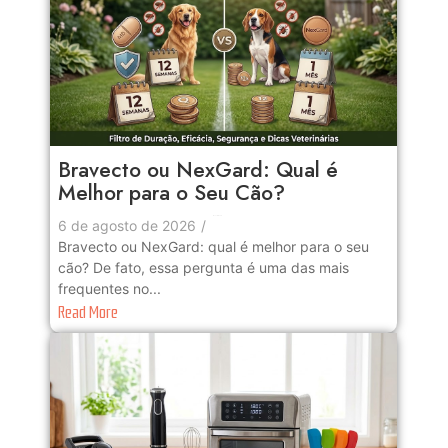
Bravecto ou NexGard: Qual é
Melhor para o Seu Cão?
No Comments
6 de agosto de 2026
/
Bravecto ou NexGard: qual é melhor para o seu
cão? De fato, essa pergunta é uma das mais
frequentes no...
Read More