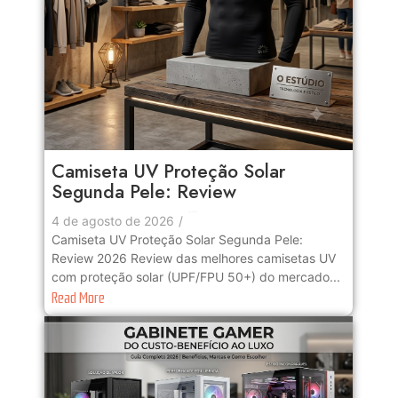
Camiseta UV Proteção Solar
Segunda Pele: Review
No Comments
4 de agosto de 2026
/
Camiseta UV Proteção Solar Segunda Pele:
Review 2026 Review das melhores camisetas UV
com proteção solar (UPF/FPU 50+) do mercado...
Read More