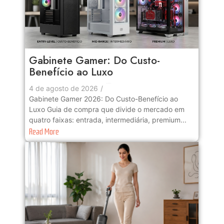
Gabinete Gamer: Do Custo-
Benefício ao Luxo
No Comments
4 de agosto de 2026
/
Gabinete Gamer 2026: Do Custo-Benefício ao
Luxo Guia de compra que divide o mercado em
quatro faixas: entrada, intermediária, premium...
Read More