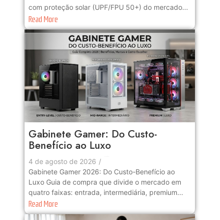
com proteção solar (UPF/FPU 50+) do mercado...
Read More
Gabinete Gamer: Do Custo-
Benefício ao Luxo
No Comments
4 de agosto de 2026
/
Gabinete Gamer 2026: Do Custo-Benefício ao
Luxo Guia de compra que divide o mercado em
quatro faixas: entrada, intermediária, premium...
Read More