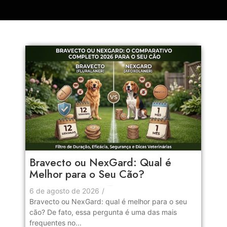
Bravecto ou NexGard: Qual é
Melhor para o Seu Cão?
No Comments
6 de agosto de 2026
/
Bravecto ou NexGard: qual é melhor para o seu
cão? De fato, essa pergunta é uma das mais
frequentes no...