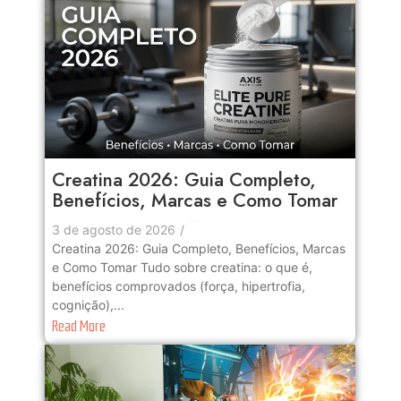
Creatina 2026: Guia Completo,
Benefícios, Marcas e Como Tomar
No Comments
3 de agosto de 2026
/
Creatina 2026: Guia Completo, Benefícios, Marcas
e Como Tomar Tudo sobre creatina: o que é,
benefícios comprovados (força, hipertrofia,
cognição),...
Read More