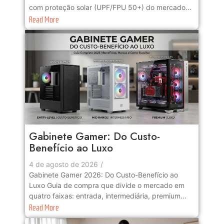
com proteção solar (UPF/FPU 50+) do mercado...
Read More
Gabinete Gamer: Do Custo-
Benefício ao Luxo
No Comments
4 de agosto de 2026
/
Gabinete Gamer 2026: Do Custo-Benefício ao
Luxo Guia de compra que divide o mercado em
quatro faixas: entrada, intermediária, premium...
Read More