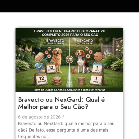
Bravecto ou NexGard: Qual é
Melhor para o Seu Cão?
No Comments
6 de agosto de 2026
/
Bravecto ou NexGard: qual é melhor para o seu
cão? De fato, essa pergunta é uma das mais
frequentes no...