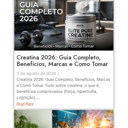
Creatina 2026: Guia Completo,
Benefícios, Marcas e Como Tomar
No Comments
3 de agosto de 2026
/
Creatina 2026: Guia Completo, Benefícios, Marcas
e Como Tomar Tudo sobre creatina: o que é,
benefícios comprovados (força, hipertrofia,
cognição),...
Read More